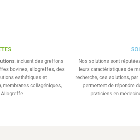
ÈTES
SO
utions
, incluant des greffons
Nos solutions sont réputée
fes bovines, allogreffes, des
leurs caractéristiques de m
utions esthétiques et
recherche, ces solutions, par 
), membranes collagéniques,
permettent de répondre de
Allogreffe.
praticiens en médecine