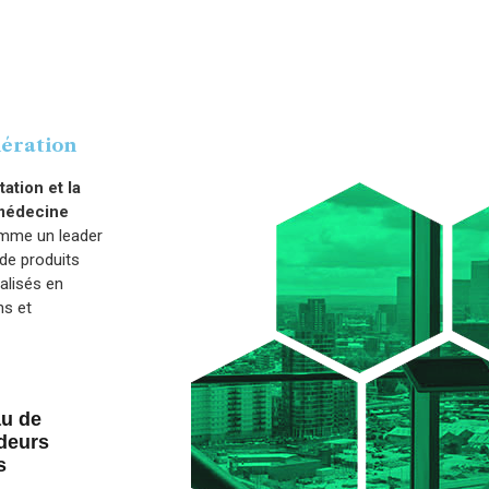
nération
ation et la
 médecine
mme un leader
de produits
alisés en
ns et
u de
deurs
s