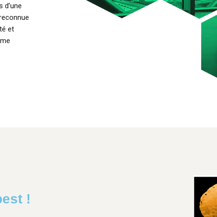
s d’une
 reconnue
té et
sme
best !